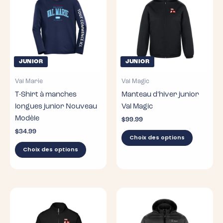
JUNIOR
JUNIOR
Val Marie
Val Magic
T-Shirt à manches
Manteau d’hiver junior
longues junior Nouveau
Val Magic
Modèle
$
99.99
$
34.99
Ce
Choix des options
Ce
produit
Choix des options
produit
a
a
plusieur
plusieurs
variation
variations.
Les
Les
options
options
peuvent