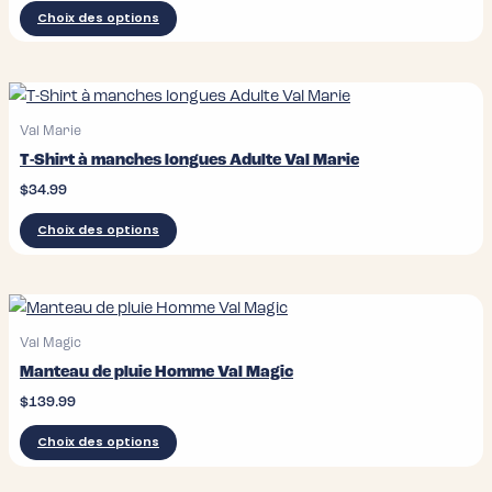
être
Ce
Choix des options
choisies
produit
sur
a
la
plusieurs
page
variations.
Val Marie
du
Les
T-Shirt à manches longues Adulte Val Marie
produit
options
$
34.99
peuvent
être
Ce
Choix des options
choisies
produit
sur
a
la
plusieurs
page
variations.
Val Magic
du
Les
Manteau de pluie Homme Val Magic
produit
options
$
139.99
peuvent
être
Ce
Choix des options
choisies
produit
sur
a