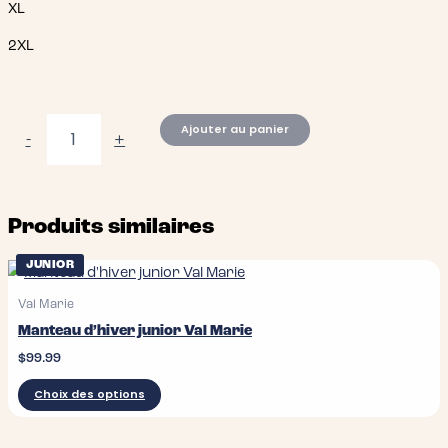
XL
2XL
quantité
Ajouter au panier
-
+
de
Manteau
de
pluie
Produits similaires
Femme
Val
Marie
JUNIOR
Val Marie
Manteau d’hiver junior Val Marie
$
99.99
Ce
Choix des options
produit
a